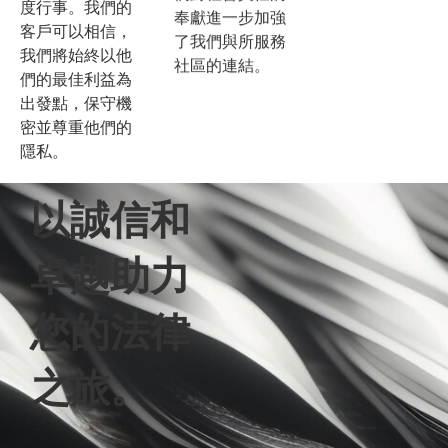
度行事。我們的
奉獻進一步加強
客戶可以相信，
了我們與所服務
我們將始終以他
社區的連結。
們的最佳利益為
出發點，保守機
密並尊重他們的
隱私。
以誠信和
卓越助力
您的法律
之旅。