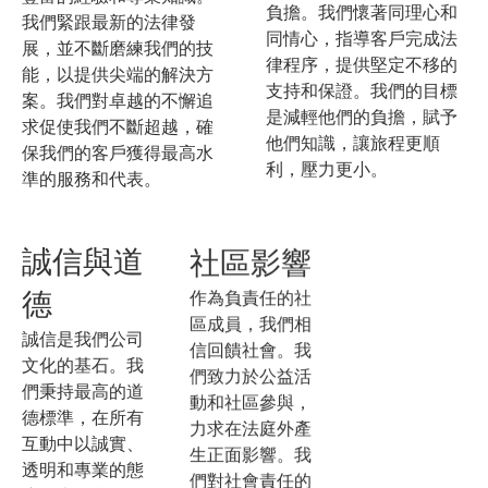
負擔。我們懷著同理心和
我們緊跟最新的法律發
同情心，指導客戶完成法
展，並不斷磨練我們的技
律程序，提供堅定不移的
能，以提供尖端的解決方
支持和保證。我們的目標
案。我們對卓越的不懈追
是減輕他們的負擔，賦予
求促使我們不斷超越，確
他們知識，讓旅程更順
保我們的客戶獲得最高水
利，壓力更小。
準的服務和代表。
誠信與道
社區影響
作為負責任的社
德
區成員，我們相
誠信是我們公司
信回饋社會。我
文化的基石。我
們致力於公益活
們秉持最高的道
動和社區參與，
德標準，在所有
力求在法庭外產
互動中以誠實、
生正面影響。我
透明和專業的態
們對社會責任的